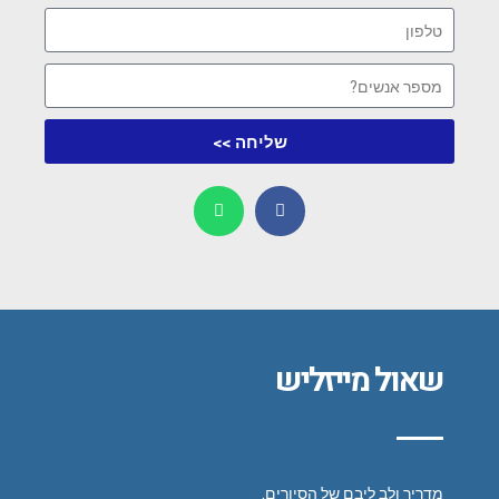
שליחה >>
שאול מייזליש
מדריך ולב ליבם של הסיורים.