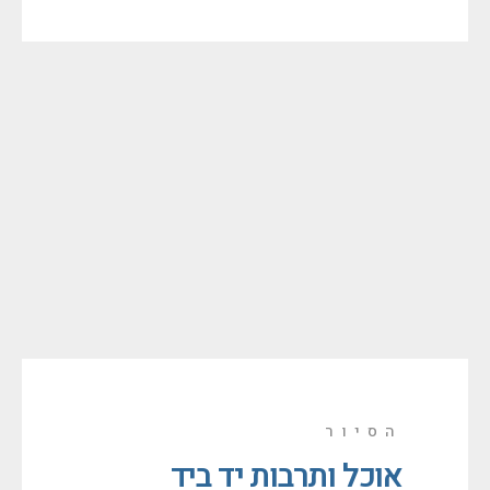
הסיור
אוכל ותרבות יד ביד